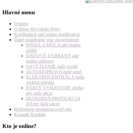
Hlavné menu
Domov
O firme
Veci okolo firmy
Konštrukcie
aké máme konštrukcie
Ďalej ponúkame
viac na prenájom
PÓDIÁ A MÓLA
aké máme
pódiá
DAVOVÉ ZÁBRANY
aké
máme zábrany
OSVETLENIE
naše svetlá
AUTODOPRAVA
naše autá
ELEKTROCENTRÁLA
naša
elektrocentrála
PÁRTY VYBAVENIE
všetko
pre vaše akcie
HUDOBNÁ PRODUKCIA
DJ pre Vaše akcie
Referencie
spolupracovali sme
Kontakt
Kontakt
Kto je online?