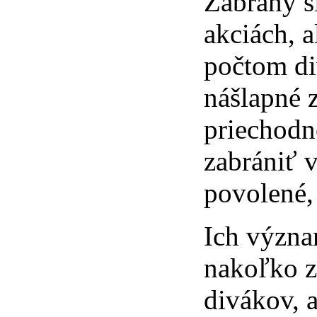
Zábrany sl
akciách, 
počtom di
nášlapné 
priechodn
zabrániť v
povolené,
Ich význ
nakoľko z
divákov, 