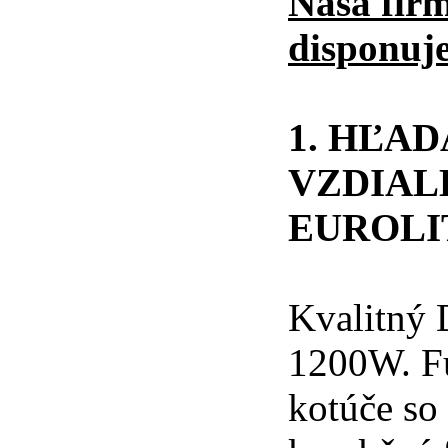
Naša fir
disponuje
1. HĽA
VZDIAL
EUROLIT
Kvalitný
1200W. Fu
kotúče so 