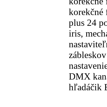
korekčné 
korekčné f
plus 24 p
iris, mech
nastavite
zábleskov
nastaveni
DMX kanál
hľadáčik 