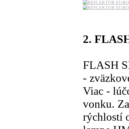
2. FLAS
FLASH SK
- zväzkov
Viac - lúč
vonku. Za
rýchlostí