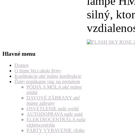
lampe HMI
silný, kto
vzdialenos
Hlavné menu
Domov
O firme
Veci okolo firmy
Konštrukcie
aké máme konštrukcie
Ďalej ponúkame
viac na prenájom
PÓDIÁ A MÓLA
aké máme
pódiá
DAVOVÉ ZÁBRANY
aké
máme zábrany
OSVETLENIE
naše svetlá
AUTODOPRAVA
naše autá
ELEKTROCENTRÁLA
naša
elektrocentrála
PÁRTY VYBAVENIE
všetko